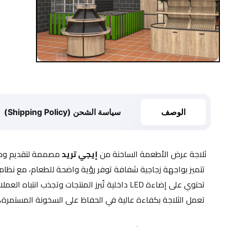
الوصف
سياسة الشحن (Shipping Policy)
ثلاجة عرض الأطعمة الساخنة من 
إيجي تريد
 مصممة لتقديم وحف
 تتميز بواجهة زجاجية شفافة توفر رؤية واضحة للطعام، مع نظام تسخين متوازن يحافظ على درجة الحرارة المناسبة دون التأثير على جودة الأطعمة
 تحتوي على إضاءة LED داخلية تُبرز المنتجات وتجذب انتباه العملاء، مما يجعلها مثالية لعرض البيتزا، الدجاج، والمأكولات الجاهزة
 تعمل الثلاجة بكفاءة عالية في الحفاظ على السخونة المستمرة، وهي سهلة التنظيف بفضل هيكلها المصنوع من مواد مقاومة للحرارة والصدأ