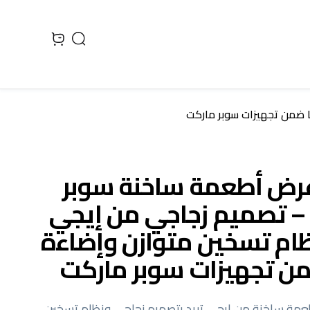
Search
 cart, view bag
عرض أطعمة ساخنة سوبر
– تصميم زجاجي من إيجي
نظام تسخين متوازن وإضاءة
عمة ساخنة من إيجي تريد بتصميم زجاجي ونظام تسخين