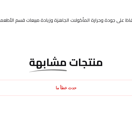
منتجات
مشابهة
حدث خطأ ما