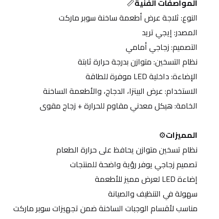
المواصفات الفنية
📏
 النوع: ثلاجة عرض أطعمة ساخنة سوبر ماركت
 المصدر: إيجي تريد
 التصميم: زجاجي أمامي
 نظام التسخين: متوازن بدرجة حرارة ثابتة
 الإضاءة: داخلية LED موفرة للطاقة
 الاستخدام: عرض البيتزا، الدجاج، والأطعمة الساخنة
 الخامة: هيكل معدني مقاوم للحرارة + زجاج مقوى
المميزات
⚙️
 نظام تسخين متوازن يحافظ على حرارة الطعام
 تصميم زجاجي يوفر رؤية واضحة للمنتجات
 إضاءة LED لعرض مميز للأطعمة
 سهولة في التنظيف والصيانة
 مناسب لأقسام الوجبات الساخنة ضمن تجهيزات سوبر ماركت