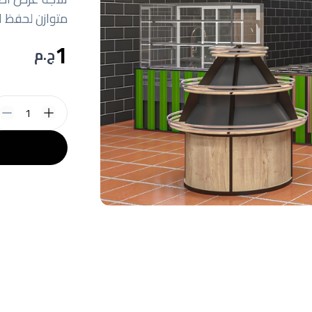
متوازن لحفظ 
1
ج.م
1