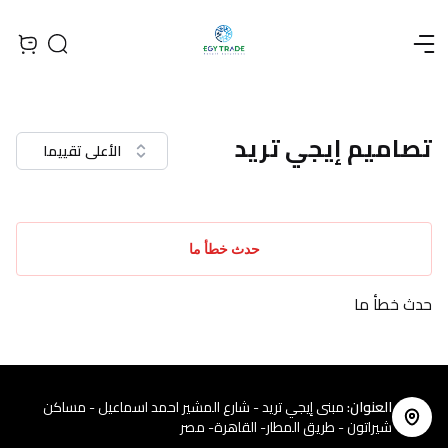
Open menu
Search
iew bag
تصاميم إيجي تريد
الأعلى تقييما
حدث خطأ ما
حدث خطأ ما
العنوان
:
مبنى إيجي تريد - شارع المشير احمد اسماعيل - مساكن
شيراتون - طريق المطار- القاهرة- مصر