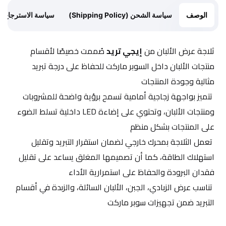
الوصف
سياسة الشحن (Shipping Policy)
سياسة الاسترجاع (Return Policy)
ثلاجة عرض الألبان من 
إيجي تريد
 صُممت خصيصًا لأقسام 
منتجات الألبان داخل السوبر ماركت للحفاظ على درجة تبريد 
مثالية وجودة المنتجات
 تتميز بواجهة زجاجية أمامية تسمح برؤية واضحة للمشروبات 
ومنتجات الألبان، وتحتوي على إضاءة LED داخلية تسلط الضوء 
على المنتجات بشكل منظم
 تعمل الثلاجة بمحرك خارجي لضمان استقرار التبريد وتقليل 
استهلاك الطاقة، كما أن تصميمها المغلق يساعد على تقليل 
فقدان البرودة والحفاظ على استمرارية الأداء
 تناسب عرض الزبادي، الجبن، الألبان السائلة، والزبدة في أقسام 
التبريد ضمن تجهيزات سوبر ماركت