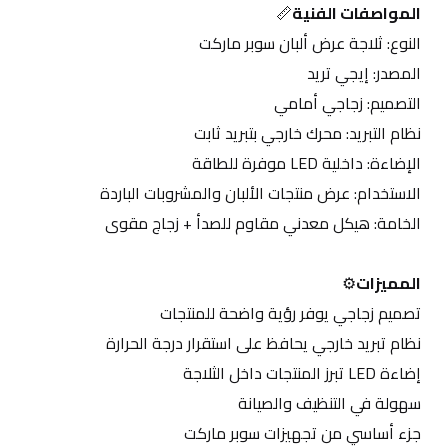
المواصفات الفنية
📏
 النوع: ثلاجة عرض ألبان سوبر ماركت
 المصدر: إيجي تريد
 التصميم: زجاجي أمامي
 نظام التبريد: محرك خارجي بتبريد ثابت
 الإضاءة: داخلية LED موفرة للطاقة
 الاستخدام: عرض منتجات الألبان والمشروبات الباردة
 الخامة: هيكل معدني مقاوم للصدأ + زجاج مقوى
المميزات
⚙️
 تصميم زجاجي يوفر رؤية واضحة للمنتجات
 نظام تبريد خارجي يحافظ على استقرار درجة الحرارة
 إضاءة LED تبرز المنتجات داخل الثلاجة
 سهولة في التنظيف والصيانة
 جزء أساسي من تجهيزات سوبر ماركت