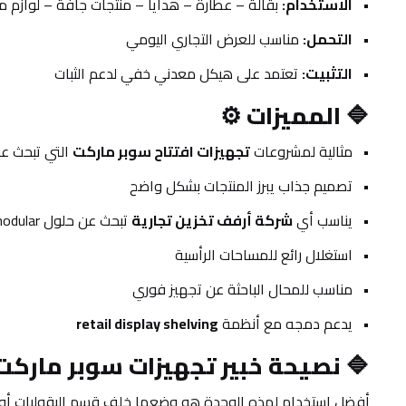
الاستخدام:
 بقالة – عطارة – هدايا – منتجات جافة – لوازم من
التحمل:
 مناسب للعرض التجاري اليومي
التثبيت:
 تعتمد على هيكل معدني خفي لدعم الثبات
🔷 
المميزات ⚙️
مثالية لمشروعات 
تجهيزات افتتاح سوبر ماركت
 التي تبحث ع
تصميم جذاب يبرز المنتجات بشكل واضح
يناسب أي 
شركة أرفف تخزين تجارية
 تبحث عن حلول modular
استغلال رائع للمساحات الرأسية
مناسب للمحال الباحثة عن تجهيز فوري
يدعم دمجه مع أنظمة 
retail display shelving
🔷 
نصيحة خبير تجهيزات سوبر ماركت