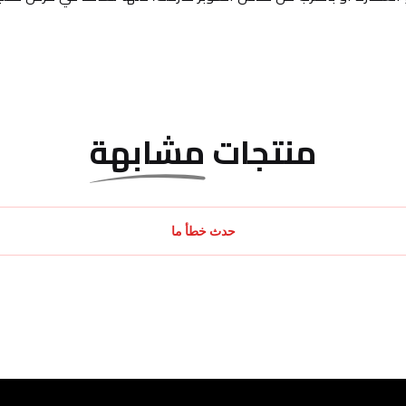
منتجات
مشابهة
حدث خطأ ما