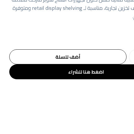
من شركة أرفف تخزين تجارية، مناسبة لـ retail display shelving ومتوفرة
أضف للسلة
اضغط هنا للشراء