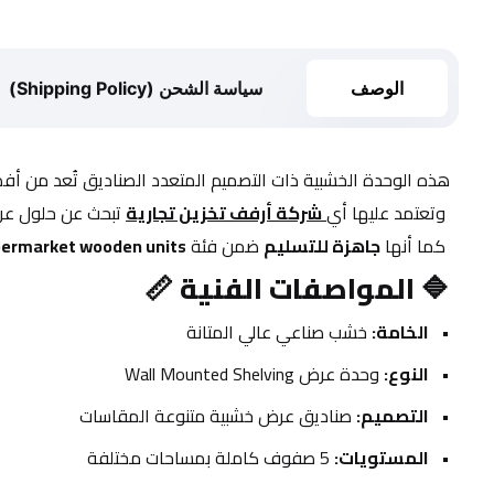
الوصف
سياسة الشحن (Shipping Policy)
هذه الوحدة الخشبية ذات التصميم المتعدد الصناديق تُعد من أف
 وتعتمد عليها أي
شركة أرفف تخزين تجارية
 تبحث عن حلول عر
 كما أنها 
جاهزة للتسليم
 ضمن فئة 
ermarket wooden units
🔷 
المواصفات الفنية 📏
الخامة:
 خشب صناعي عالي المتانة
النوع:
 وحدة عرض Wall Mounted Shelving
التصميم:
 صناديق عرض خشبية متنوعة المقاسات
المستويات:
 5 صفوف كاملة بمساحات مختلفة