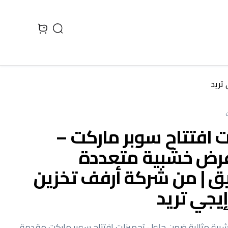
Search
 cart, view bag
تريد
 افتتاح سوبر ماركت –
رض خشبية متعددة
يق | من شركة أرفف تخزين
إيجي تريد
ية مثالية ضمن حلول تجهيزات افتتاح سوبر ماركت مقدمة