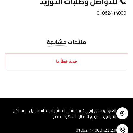
📞 
للتواصل وطلبات التوريد
01062414000
منتجات
مشابهة
حدث خطأ ما
العنوان
:
مبنى إيجي تريد - شارع المشير احمد اسماعيل - مساكن
شيراتون - طريق المطار- القاهرة- مصر
الهاتف
:
01062414000