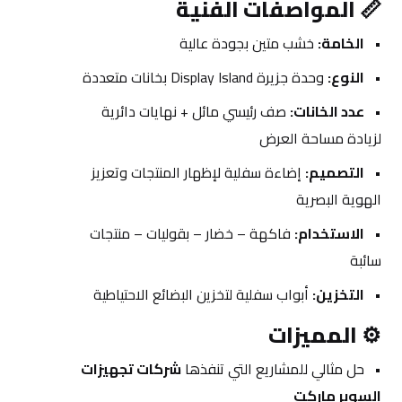
📏 
المواصفات الفنية
الخامة:
 خشب متين بجودة عالية
النوع:
 وحدة جزيرة Display Island بخانات متعددة
عدد الخانات:
 صف رئيسي مائل + نهايات دائرية 
لزيادة مساحة العرض
التصميم:
 إضاءة سفلية لإظهار المنتجات وتعزيز 
الهوية البصرية
الاستخدام:
 فاكهة – خضار – بقوليات – منتجات 
سائبة
التخزين:
 أبواب سفلية لتخزين البضائع الاحتياطية
⚙️ 
المميزات
حل مثالي للمشاريع التي تنفذها 
شركات تجهيزات 
السوبر ماركت