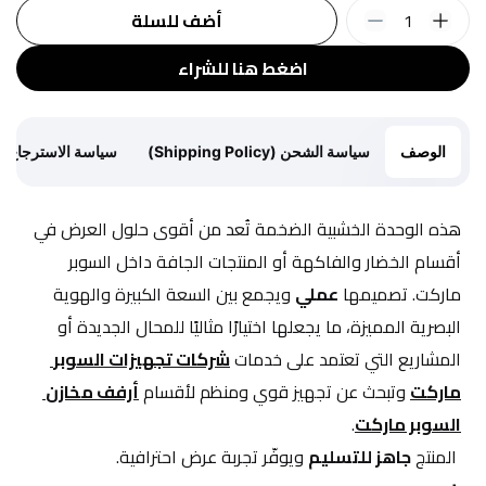
1
أضف للسلة
اضغط هنا للشراء
الوصف
سياسة الشحن (Shipping Policy)
سياسة الاسترجاع (Return Policy)
هذه الوحدة الخشبية الضخمة تُعد من أقوى حلول العرض في 
أقسام الخضار والفاكهة أو المنتجات الجافة داخل السوبر 
ماركت. تصميمها 
عملي
 ويجمع بين السعة الكبيرة والهوية 
البصرية المميزة، ما يجعلها اختيارًا مثاليًا للمحال الجديدة أو 
المشاريع التي تعتمد على خدمات 
شركات تجهيزات السوبر 
ماركت
 وتبحث عن تجهيز قوي ومنظم لأقسام 
أرفف مخازن 
السوبر ماركت
.
 المنتج 
جاهز للتسليم
 ويوفّر تجربة عرض احترافية.