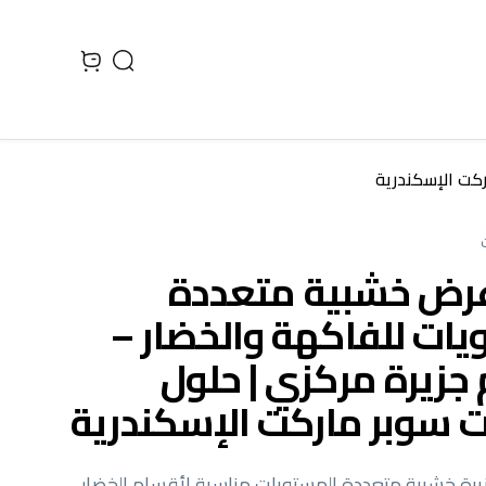
Search
 cart, view bag
كت الإسكندرية
رض خشبية متعددة
يات للفاكهة والخضار –
جزيرة مركزي | حلول
ت سوبر ماركت الإسكندرية
رة خشبية متعددة المستويات مناسبة لأقسام الخضار