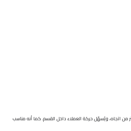
لرفع معدل المبيعات في أقسام الفاكهة والخضار، أنصح باستخدام تصميم الجزيرة المركزية مثل هذا النموذج لأنه يسمح بالعرض من أكثر من اتجاه، ويُسهّل حركة العملاء داخل القسم. كما أنه مناسب 