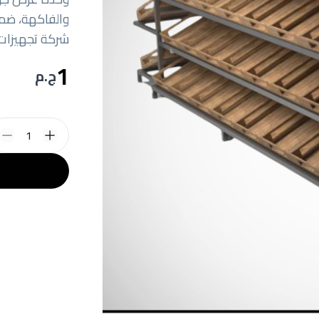
والفاكهة، ضمن
شركة تجهيزات 
1
ج.م
1