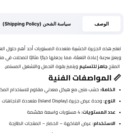
الوصف
سياسة الشحن (Shipping Policy)
تعتبر هذه الجزيرة الخشبية متعددة المستويات أحد أهم حلول ا
ويعزز سرعة إعادة التعبئة، مما يجعلها خيارًا مثاليًا للمحلات ف
 المنتج 
جاهز للتسليم
 ويتميز بقوة التحمل والتشغيل المستمر.
📏 
المواصفات الفنية
الخامة:
 خشب متين مع هيكل معدني مقاوم للاستخدام المك
النوع:
 وحدة عرض جزيرة (Island Display) متعددة الاتجاهات
عدد المستويات:
 4 مستويات واسعة مقسّمة
الاستخدام:
 عرض الفاكهة – الخضار – المنتجات الطازجة