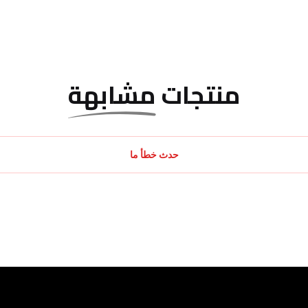
منتجات
مشابهة
حدث خطأ ما