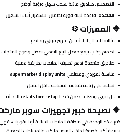
التصميم:
 صناديق مائلة لسحب سهل ورؤية أوضح
القاعدة:
 قاعدة ثابتة قوية لضمان الاستقرار أثناء التشغيل
🔷 
المميزات ⚙️
مثالية للمحال الباحثة عن تجهيز فوري ومنظم
تصميم جذاب يرفع معدل البيع اليومي بفضل وضوح المنتجات
صناديق متعددة تدعم تصنيف المنتجات بطريقة عملية
مناسبة لموردي ومصنّعي 
supermarket display units
تساعد على زيادة كفاءة المساحة داخل المحل
حل قوي ومعتمد ضمن خطط 
retail store setup
 الحديثة
🔷 
نصيحة خبير تجهيزات سوبر ماركت
بسرعة أكبر، خصوصًا داخل السوبر ماركت والمساحات الصغيرة.