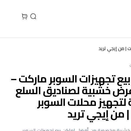
Search
 cart, view bag
 | من إيجي تريد
يع تجهيزات السوبر ماركت –
رض خشبية لصناديق السلع
 لتجهيز محلات السوبر
 من إيجي تريد
خشبية مخصصة من أفضل اماكن بيع تجهيزات السوبر