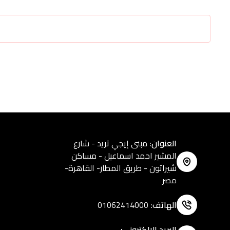
العنوان
:
مبنى إيجي تريد - شارع
المشير احمد اسماعيل - مساكن
شيراتون - طريق المطار- القاهرة-
مصر
الهاتف
:
01062414000
البريد الالكتروني
: