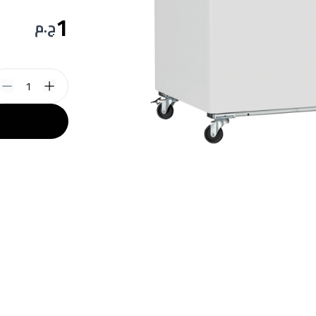
1
ج.م
1