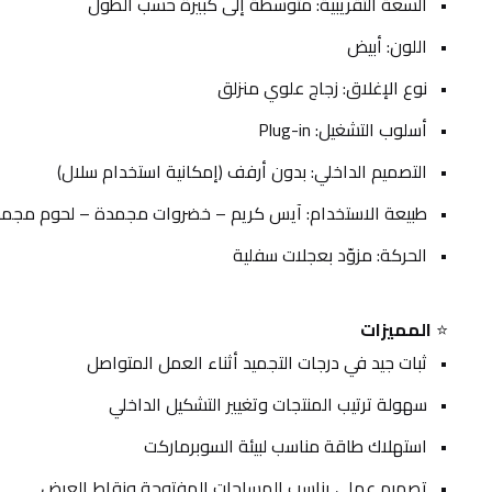
السعة التقريبية: متوسطة إلى كبيرة حسب الطول
اللون: أبيض
نوع الإغلاق: زجاج علوي منزلق
أسلوب التشغيل: Plug-in
التصميم الداخلي: بدون أرفف (إمكانية استخدام سلال)
طبيعة الاستخدام: آيس كريم – خضروات مجمدة – لحوم مجم
الحركة: مزوّد بعجلات سفلية
⭐ 
المميزات
ثبات جيد في درجات التجميد أثناء العمل المتواصل
سهولة ترتيب المنتجات وتغيير التشكيل الداخلي
استهلاك طاقة مناسب لبيئة السوبرماركت
تصميم عملي يناسب المساحات المفتوحة ونقاط العرض