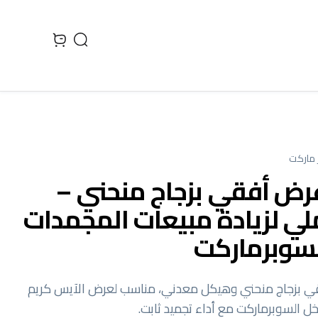
Search
 cart, view bag
 ماركت
عرض أفقي بزجاج منحني –
لي لزيادة مبيعات المجمدات
لسوبرماركت
قي بزجاج منحني وهيكل معدني، مناسب لعرض الآيس كريم
ل السوبرماركت مع أداء تجميد ثابت.