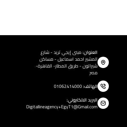
العنوان
:
مبنى إيجي تريد - شارع
المشير احمد اسماعيل - مساكن
شيراتون - طريق المطار- القاهرة-
مصر
الهاتف
:
01062414000
البريد الالكتروني
:
Digitallineagency+EgyT1@Gmail.com