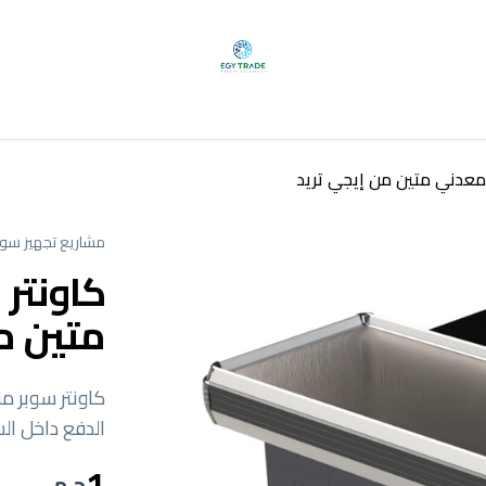
معدني متين من إيجي تريد
مشاريع تجهيز سوب
كاونتر
متين م
كاونتر سوبر 
الدفع داخل ال
1
ج.م