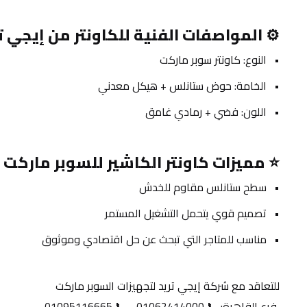
⚙️ المواصفات الفنية للكاونتر من إيجي ت
النوع: كاونتر سوبر ماركت 
الخامة: حوض ستانلس + هيكل معدني
اللون: فضي + رمادي غامق
⭐ مميزات كاونتر الكاشير للسوبر ماركت
سطح ستانلس مقاوم للخدش
تصميم قوي يتحمل التشغيل المستمر
مناسب للمتاجر التي تبحث عن حل اقتصادي وموثوق
للتعاقد مع شركة إيجي تريد لتجهيزات السوبر ماركت
 فرع القاهرة: 📞 01062414000 - 📞 01095116665