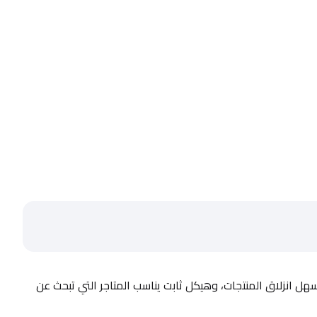
إيجي تريد تقدم حلول دفع عملية مصممة لتحمّل التشغيل اليومي داخل المتاجر. الكاونتر الظاهر في الصورة يتميز بسطح ستانلس متين يسهل انزلاق المنتجات، وهيكل ثابت يناسب المتاجر التي تبحث عن 