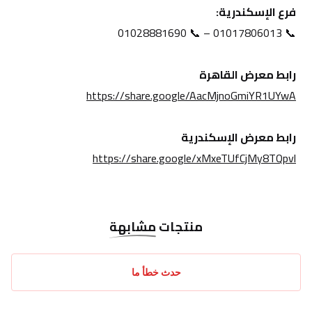
فرع الإسكندرية:
📞 01017806013 – 📞 01028881690
رابط معرض القاهرة
https://share.google/AacMjnoGmiYR1UYwA
رابط معرض الإسكندرية
https://share.google/xMxeTUfCjMy8TQpvl
منتجات
مشابهة
حدث خطأ ما