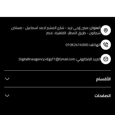
العنوان
:
مبنى إيجي تريد - شارع المشير احمد اسماعيل - مساكن
شيراتون - طريق المطار- القاهرة- مصر
الهاتف
:
01062414000
البريد الالكتروني
:
Digitallineagency+EgyT1@Gmail.com
الأقسام
الصفحات