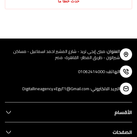
حدث خطأ ما
العنوان
:
مبنى إيجي تريد - شارع المشير احمد اسماعيل - مساكن
شيراتون - طريق المطار- القاهرة- مصر
الهاتف
:
01062414000
البريد الالكتروني
:
Digitallineagency+EgyT1@Gmail.com
الأقسام
الصفحات