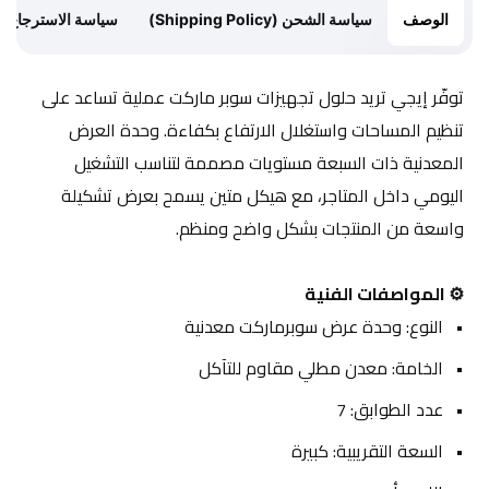
الوصف
سياسة الشحن (Shipping Policy)
سياسة الاسترجاع (Return Policy)
توفّر إيجي تريد حلول تجهيزات سوبر ماركت عملية تساعد على 
تنظيم المساحات واستغلال الارتفاع بكفاءة. وحدة العرض 
المعدنية ذات السبعة مستويات مصممة لتناسب التشغيل 
اليومي داخل المتاجر، مع هيكل متين يسمح بعرض تشكيلة 
واسعة من المنتجات بشكل واضح ومنظم.
⚙️ المواصفات الفنية
النوع: وحدة عرض سوبرماركت معدنية
الخامة: معدن مطلي مقاوم للتآكل
عدد الطوابق: 7
السعة التقريبية: كبيرة