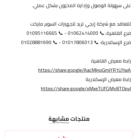
على سهولة الوصول وإدارة المخزون بشكل عملي.
للتعاقد مع شركة إيجي تريد لتجهيزات السوبر ماركت
فرع القاهرة: 📞 01062414000 - 📞 01095116665
فرع الإسكندرية: 📞 01017806013 - 📞 01028881690
رابط معرض القاهرة
https://share.google/AacMjnoGmiYR1UYwA
رابط معرض الإسكندرية
https://share.google/xMxeTUfCjMy8TQpvl
منتجات
مشابهة