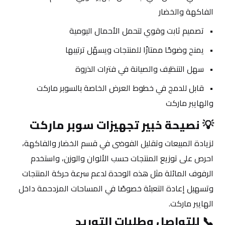
الفاكهة والخضار
تصميم ثابت وقوي لتحمل الأحمال اليومية
يمنح وضوحًا ممتازًا للمنتجات ويسهّل ترتيبها
سهل التنظيف والصيانة في فترات الذروة
قابل للدمج في خطوط العرض الخاصة بالسوبر ماركت 
والهايبر ماركت
💡 
نصيحة خبير تجهيزات سوبر ماركت
لزيادة المبيعات وتقليل الفوضى في قسم الخضار والفاكهة، 
احرص على توزيع المنتجات حسب الألوان والوزن، واستخدم 
الرفوف المائلة مثل هذه الوحدة لدعم سرعة حركة المنتجات 
وتسهيل إعادة التعبئة خصوصًا في المساحات المزدحمة داخل 
الهايبر ماركت.
📞 
للتواصل وطلبات التوريد