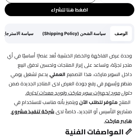
اضغط هنا للشراء
الوصف
سياسة الشحن (Shipping Policy)
سياسة الاسترجاع (Return Policy)
وحدة عرض الفاكهة والخضار الخشبية تُعد عنصرًا أساسيًا في أي 
متجر تجزئة، وتساعد على إبراز المنتجات وتحسين تدفق البيع 
داخل السوبر ماركت. هذا التصميم 
العملي
 يدعم تشغيل يومي 
منظم ويُسهم في رفع جودة العرض لدى المتاجر الجديدة ضمن 
حلول 
مورد تجهيزات سوبر ماركت
 و
توريد معدات تجارية
.
 المنتج 
متوفر للطلب الآن
 ويتميز بأنه مناسب للاستخدام في 
مشاريع التأسيس أو التجديد، خاصةً لدى 
شركة تنفيذ مشروع 
هايبر ماركت
.
📏 
المواصفات الفنية