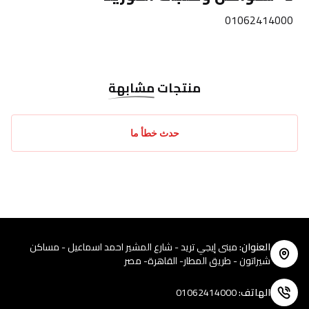
01062414000
منتجات
مشابهة
حدث خطأ ما
العنوان
:
مبنى إيجي تريد - شارع المشير احمد اسماعيل - مساكن
شيراتون - طريق المطار- القاهرة- مصر
الهاتف
:
01062414000