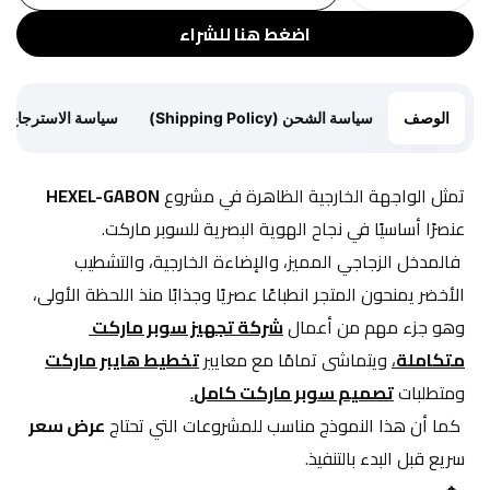
اضغط هنا للشراء
الوصف
سياسة الشحن (Shipping Policy)
سياسة الاسترجاع (Return Policy)
تمثل الواجهة الخارجية الظاهرة في مشروع 
HEXEL-GABON
عنصرًا أساسيًا في نجاح الهوية البصرية للسوبر ماركت.
 فالمدخل الزجاجي المميز، والإضاءة الخارجية، والتشطيب 
الأخضر يمنحون المتجر انطباعًا عصريًا وجذابًا منذ اللحظة الأولى، 
وهو جزء مهم من أعمال 
شركة تجهيز سوبر ماركت 
متكاملة
،
 ويتماشى تمامًا مع معايير 
تخطيط هايبر ماركت
ومتطلبات 
تصميم سوبر ماركت كامل
.
 كما أن هذا النموذج مناسب للمشروعات التي تحتاج 
عرض سعر
سريع قبل البدء بالتنفيذ.