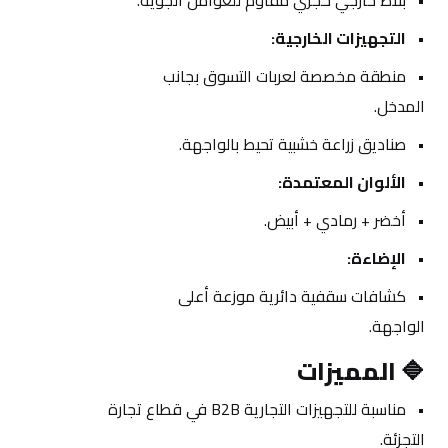
بلاط خارجي حجري مقاوم للعوامل الجوية.
التجهيزات الخارجية:
منطقة مخصصة لعربات التسوق بجانب 
المدخل.
صناديق زراعة خشبية تحيط بالواجهة.
الألوان المعتمدة:
أخضر + رمادي + أبيض.
الإضاءة:
كشافات سقفية دائرية موزعة أعلى 
الواجهة.
🔷 
المميزات 
مناسبة للتجهيزات التجارية B2B في قطاع تجارة 
التجزئة.