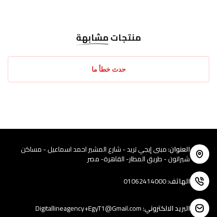
منتجات
مشابهة
حدث خطأ ما
العنوان
:
مبنى إيجي تريد - شارع المشير احمد اسماعيل - مساكن
شيراتون - طريق المطار- القاهرة- مصر
الهاتف
:
01062414000
البريد الالكتروني
:
Digitallineagency+EgyT1@Gmail.com