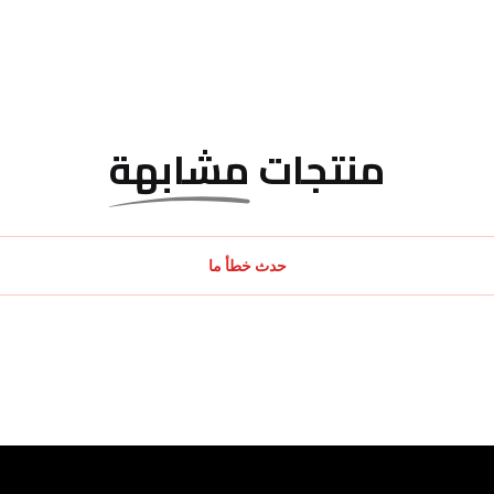
منتجات
مشابهة
حدث خطأ ما