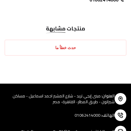
منتجات
مشابهة
حدث خطأ ما
العنوان
:
مبنى إيجي تريد - شارع المشير احمد اسماعيل - مساكن
شيراتون - طريق المطار- القاهرة- مصر
الهاتف
:
01062414000