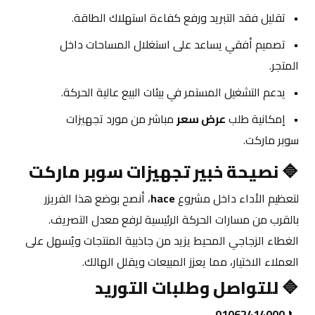
تقليل فقد التبريد ورفع كفاءة استهلاك الطاقة.
تصميم أفقي يساعد على استغلال المساحات داخل 
المتجر.
يدعم التشغيل المستمر في بيئات البيع عالية الحركة.
إمكانية طلب 
عرض سعر
 مباشر من مورد تجهيزات 
سوبر ماركت.
🔷 
نصيحة خبير تجهيزات سوبر ماركت
لتعظيم الأداء داخل مشروع 
hace
، أنصح بوضع هذا الفريزر 
بالقرب من مسارات الحركة الرئيسية لرفع معدل التصريف. 
الغطاء الزجاجي المحيط يزيد من جاذبية المنتجات ويُسهل على 
العملاء الاختيار، مما يعزز المبيعات ويقلل الهالك.
🔷 
للتواصل وطلبات التوريد
01062414000
📞 