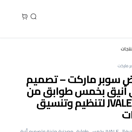
Search
 cart, view bag
ر ماركت
 سوبر ماركت – تصميم
أنيق بخمس طوابق من
جيفال JVALE لتنظيم وتنسيق
ات
رف عرض من جيفال JVALE بخمس طوابق معدنية متينة وتصميم أنيق