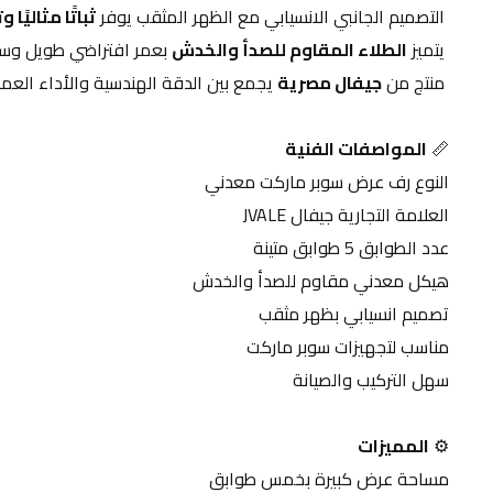
 التصميم الجانبي الانسيابي مع الظهر المثقب يوفر 
ثباتًا مثاليً
 يتميز 
الطلاء المقاوم للصدأ والخدش
 بعمر افتراضي طويل وسه
 منتج من 
جيفال مصرية
 يجمع بين الدقة الهندسية والأداء العملي 
📏 
المواصفات الفنية
النوع رف عرض سوبر ماركت معدني
العلامة التجارية جيفال JVALE
عدد الطوابق 5 طوابق متينة
هيكل معدني مقاوم للصدأ والخدش
تصميم انسيابي بظهر مثقب
مناسب لتجهيزات سوبر ماركت
سهل التركيب والصيانة
⚙️ 
المميزات
مساحة عرض كبيرة بخمس طوابق