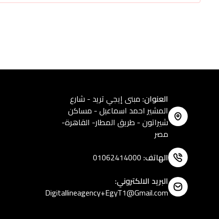
العنوان
:
مبنى إيجي تريد - شارع
المشير احمد اسماعيل - مساكن
شيراتون - طريق المطار- القاهرة-
مصر
الهاتف
:
01062414000
البريد الالكتروني
:
Digitallineagency+EgyT1@Gmail.com