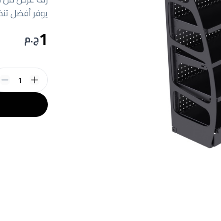
يوفر أفضل تنظ
1
ج.م
1