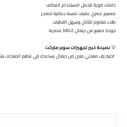
خامات قوية تتحمل الاستخدام المكثف
تصميم عصري يضيف لمسة جمالية للمتجر
طلاء مقاوم للتآكل وسهل التنظيف
جودة تصنيع من جيفال JVALE مصرية
💡 
نصيحة خبير تجهيزات سوبر ماركت
 اختيار رف معدني متين من جيفال يساعدك في تنظيم المنتجات بشكل احترافي ويزيد من سهولة عرضها وجذب العملاء