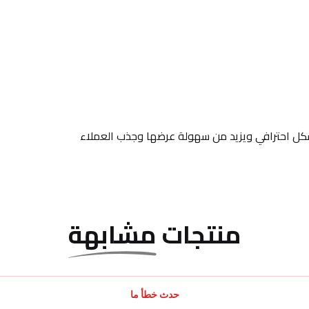
منتجات
مشابهة
حدث خطأ ما