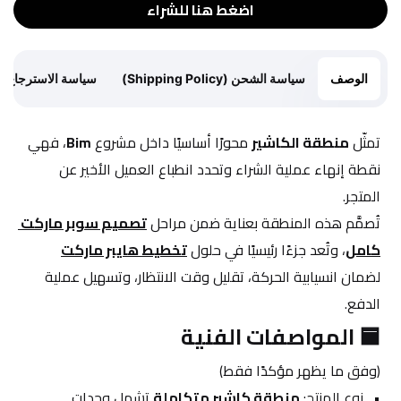
اضغط هنا للشراء
الوصف
سياسة الشحن (Shipping Policy)
سياسة الاسترجاع (Return Policy)
تمثّل 
منطقة الكاشير
 محورًا أساسيًا داخل مشروع 
Bim
، فهي 
نقطة إنهاء عملية الشراء وتحدد انطباع العميل الأخير عن 
المتجر.
تُصمَّم هذه المنطقة بعناية ضمن مراحل 
تصميم سوبر ماركت 
كامل
، وتُعد جزءًا رئيسيًا في حلول 
تخطيط هايبر ماركت
لضمان انسيابية الحركة، تقليل وقت الانتظار، وتسهيل عملية 
الدفع.
🟦 المواصفات الفنية
(وفق ما يظهر مؤكدًا فقط)
نوع المنتج: 
منطقة كاشير متكاملة
 تشمل وحدات 