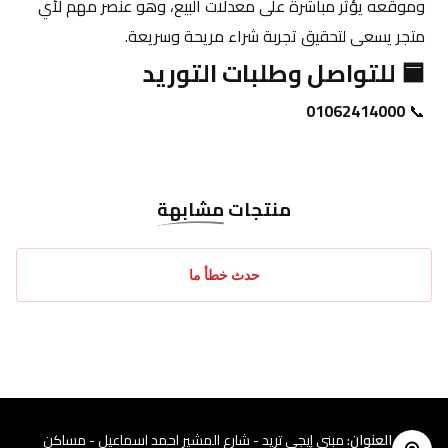
وموقعه يؤثر مباشرة على معدلات البيع، وهو عنصر مهم لأي 
متجر يسعى لتحقيق تجربة شراء مريحة وسريعة.
🟦 للتواصل وطلبات التوريد
01062414000
📞 
منتجات
مشابهة
حدث خطأ ما
العنوان
:
مبنى إيجي تريد - شارع المشير احمد اسماعيل - مساكن