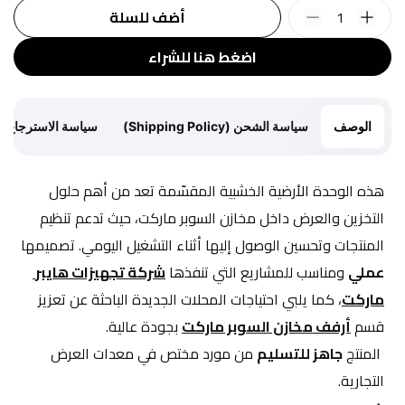
1
أضف للسلة
اضغط هنا للشراء
الوصف
سياسة الشحن (Shipping Policy)
سياسة الاسترجاع (Return Policy)
هذه الوحدة الأرضية الخشبية المقسّمة تعد من أهم حلول 
التخزين والعرض داخل مخازن السوبر ماركت، حيث تدعم تنظيم 
المنتجات وتحسين الوصول إليها أثناء التشغيل اليومي. تصميمها 
عملي
 ومناسب للمشاريع التي تنفذها 
شركة تجهيزات هايبر 
ماركت
، كما يلبي احتياجات المحلات الجديدة الباحثة عن تعزيز 
قسم 
أرفف مخازن السوبر ماركت
 بجودة عالية.
 المنتج 
جاهز للتسليم
 من مورد مختص في معدات العرض 
التجارية.