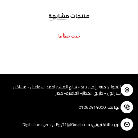
منتجات
مشابهة
حدث خطأ ما
العنوان
:
مبنى إيجي تريد - شارع المشير احمد اسماعيل - مساكن
شيراتون - طريق المطار- القاهرة- مصر
الهاتف
:
01062414000
البريد الالكتروني
:
Digitallineagency+EgyT1@Gmail.com