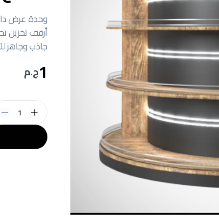
أرفف تخزين تجا
جاذب وجاهز للت
1
ج.م
1