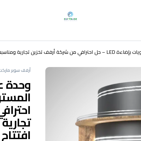
تجهيزات افتتاح سوبر ماركت | إيجي تريد
أرفف سوبر ماركت
وحدة ع
احتراف
تجارية 
افتتاح 