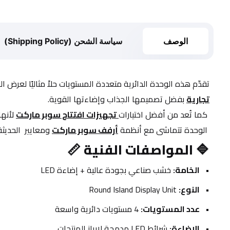
الوصف
سياسة الشحن (Shipping Policy)
تقدّم هذه الوحدة الدائرية متعددة المستويات حلاً مثاليًا لعرض ا
تجارية
 بفضل تصميمها الجذاب وإضاءتها القوية.
 كما تُعد من أفضل اختيارات
تجهيزات افتتاح سوبر ماركت
 لأنه
 الوحدة تتماشى مع أنظمة 
أرفف سوبر ماركت
 ومعايير  الحديث
🔷 
المواصفات الفنية 📏
الخامة:
 خشب صناعي بجودة عالية + إضاءة LED
النوع:
 Round Island Display Unit
عدد المستويات:
 4 مستويات دائرية واسعة
الإضاءة:
 شرائط LED مدمجة لإبراز المنتجات