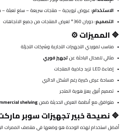
الاستخدام:
 عروض ترويجية – منتجات سريعة – سلع تعبئة – س
التصميم:
 دوران 360° لعرض المنتجات من جميع الاتجاهات
🔷 
المميزات ⚙️
مناسب لموردي التجهيزات التجارية وشركات التجزئة
مثالي للمحال الباحثة عن 
تجهيز فوري
إضاءة LED تزيد جاذبية المنتجات
مساحة عرض كبيرة رغم الشكل الدائري
تصميم أنيق يعزز هوية المتجر
متوافق مع أنظمة العرض الحديثة ضمن 
mmercial shelving
🔷 
نصيحة خبير تجهيزات سوبر ماركت
أفضل استخدام لهذه الوحدة هو وضعها في منتصف الممرات الواسعة 