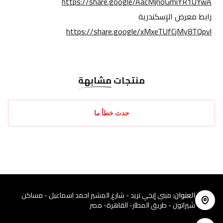
https://share.google/AacMjnoGmiYR1UYwA
رابط معرض الإسكندرية
https://share.google/xMxeTUfCjMy8TQpvl
منتجات
مشابهة
حدث خطأ ما
العنوان
:
مبنى إيجي تريد - شارع المشير احمد اسماعيل - مساكن
شيراتون - طريق المطار- القاهرة- مصر