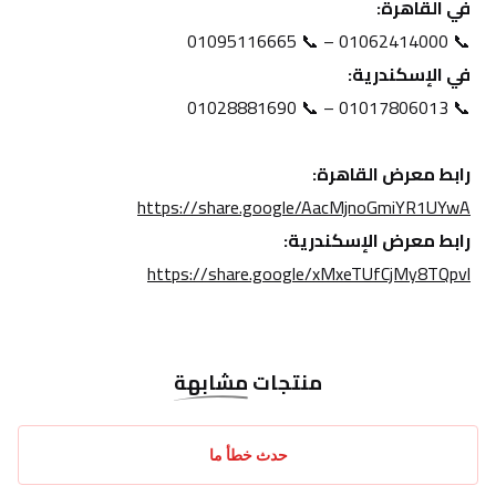
في القاهرة:
📞 01062414000 – 📞 01095116665
في الإسكندرية:
📞 01017806013 – 📞 01028881690
رابط معرض القاهرة:
https://share.google/AacMjnoGmiYR1UYwA
رابط معرض الإسكندرية:
https://share.google/xMxeTUfCjMy8TQpvl
منتجات
مشابهة
حدث خطأ ما