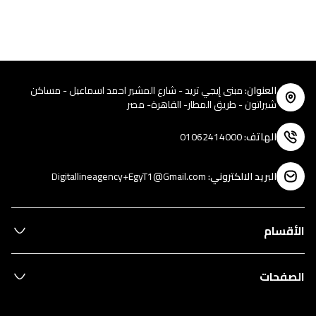
العنوان
:
مبنى إيجي تريد - شارع المشير احمد اسماعيل - مساكن
شيراتون - طريق المطار- القاهرة- مصر
الهاتف
:
01062414000
البريد الالكتروني
:
Digitallineagency+EgyT1@Gmail.com
الأقسام
الصفحات