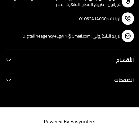
شيراتون - طريق المطار- القاهرة- مصر
الهاتف
:
01062414000
البريد الالكتروني
:
Digitallineagency+EgyT1@Gmail.com
الأقسام
الصفحات
Powered By
Easyorders