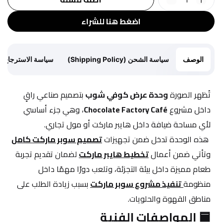
اضغط هنا للشراء
الوصف
سياسة الشحن (Shipping Policy)
سياسة الاسترجاع (Return Policy)
تُظهر الصورة 
وحدة عرض كوفي شوب
 بتصميم صناعي راقٍ 
داخل مشروع 
Chocolate Factory Café
، وهي جزء أساسي 
لأي مساحة ضيافة داخل هايبر ماركت أو مول تجاري.
 هذه الوحدة تدخل ضمن تجهيزات 
تصميم سوبر ماركت كامل
وتأتي ضمن أعمال 
تخطيط هايبر ماركت
 لضمان تقديم تجربة 
طعام مميزة داخل بيئة التجزئة، وتلعب دورًا مهمًا داخل 
منظومة
تنفيذ مشروع سوبر ماركت
 بسبب زيادة الطلب على 
مناطق القهوة والحلويات.
🟦 المواصفات الفنية