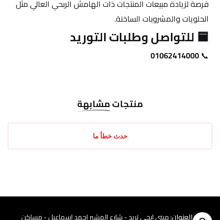
فرصة لزيادة مبيعات المنتجات ذات الهامش الربحي العالي مثل 
الحلويات والمشروبات الساخنة.
🟦 للتواصل وطلبات التوريد
01062414000
📞 
منتجات
مشابهة
حدث خطأ ما
العنوان
:
مبنى إيجي تريد - شارع المشير احمد اسماعيل - مساكن