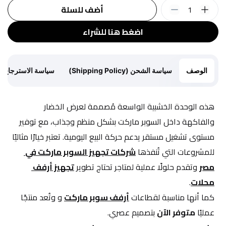
1
أضف للسلة
اضغط هنا للشراء
الوصف
سياسة الشحن (Shipping Policy)
سياسة الاسترجاع (Return Policy)
هذه الوحدة الخشبية الواسعة مُصممة لعرض الخضار 
والفاكهة داخل السوبر ماركت بشكل منظم وجذاب، مع توفير 
مستوى تشغيل مستقر يدعم حركة البيع اليومية. تعتبر خيارًا مثاليًا 
للمشروعات التي تُنفذها 
شركات تجهيز السوبر ماركت في 
مصر
 وتقدم حلولًا عملية لمتاجر تحتاج تطوير 
تجهيز أرفف 
محلات
.
كما أنها مناسبة لقطاعات 
أرفف سوبر ماركت
 و وتُعد منتجًا 
عمليًا 
متوفر الآن
 بتصميم عصري.