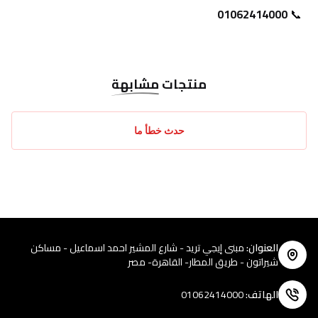
01062414000
📞 
منتجات
مشابهة
حدث خطأ ما
العنوان
:
مبنى إيجي تريد - شارع المشير احمد اسماعيل - مساكن
شيراتون - طريق المطار- القاهرة- مصر
الهاتف
:
01062414000