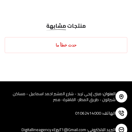
منتجات
مشابهة
حدث خطأ ما
العنوان
:
مبنى إيجي تريد - شارع المشير احمد اسماعيل - مساكن
شيراتون - طريق المطار- القاهرة- مصر
الهاتف
:
01062414000
البريد الالكتروني
:
Digitallineagency+EgyT1@Gmail.com