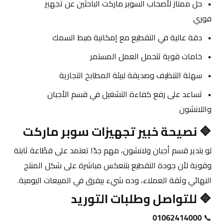
حل ممتاز لأصحاب السوبر ماركت الباحثين عن تجهيز 
فوري
دقة عالية في التقطيع مع إمكانية ضبط السمك
خامات قوية تتحمل العمل المستمر
سهلة التنظيف وصديقة لبيئة المطابخ التجارية
تساعد على رفع كفاءة التشغيل في قسم الأجبان 
واللانشون
🔷 نصيحة خبير تجهيزات سوبر ماركت
لو بتدير قسم أجبان ولانشون، مهم جدًا تعتمد على قطّاعة ثابتة 
وقوية لأن جودة التقطيع بتنعكس مباشرة على شكل المنتج 
النهائي وثقة العملاء، وده شيء بيفرق في المبيعات اليومية.
🔷 للتواصل وطلبات التوريد
01062414000
📞 