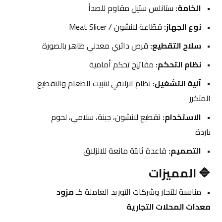
الخامة:
 ستانلس ستيل مقاوم للصدأ
نوع الجهاز:
 قطّاعة لانشون / Meat Slicer
سلاح التقطيع:
 قرص دائري معدني ظاهر بالصورة
نظام التحكم:
 مفاتيح تحكم أمامية
آلية التشغيل:
 نظام انزلاقي لتثبيت الطعام والتقطيع 
المتكرر
الاستخدام:
 تقطيع لانشون، جبنة، سلامي، لحوم 
باردة
التصميم:
 قاعدة ثابتة مانعة للانزلاق
🔷 المميزات
مناسبة للتجار وشركات التوريد العاملة كـ 
مزود 
معدات المحلات التجارية