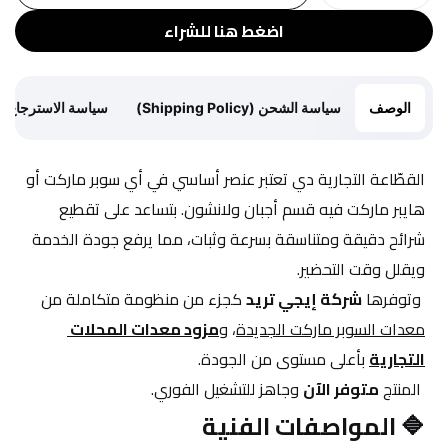
اضغط هنا للشراء
الوصف
سياسة الشحن (Shipping Policy)
سياسة الاسترجاع (Return Policy)
القطّاعة التجارية دي تعتبر عنصر أساسي في أي سوبر ماركت أو 
هايبر ماركت فيه قسم أجبان ولانشون. بتساعد على تقطيع 
شرائح دقيقة ومتناسقة بسرعة وثبات، مما يرفع جودة الخدمة 
ويقلل وقت التحضير.
 وتوفرها 
شركة إيجي تريد
 كجزء من منظومة متكاملة من 
معدات السوبر ماركت الجديدة
، و
مزود معدات المحلات 
التجارية
 بأعلى مستوى من الجودة.
 المنتج 
متوفر الآن
 وجاهز للتشغيل الفوري.
🔷 المواصفات الفنية