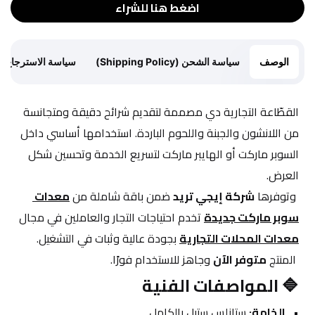
اضغط هنا للشراء
الوصف
سياسة الشحن (Shipping Policy)
سياسة الاسترجاع (Return Policy)
القطّاعة التجارية دي مصممة لتقديم شرائح دقيقة ومتجانسة 
من اللانشون والجبنة واللحوم الباردة. استخدامها أساسي داخل 
السوبر ماركت أو الهايبر ماركت لتسريع الخدمة وتحسين شكل 
العرض.
 وتوفرها 
شركة إيجي تريد
 ضمن باقة شاملة من 
معدات 
سوبر ماركت جديدة
 تخدم احتياجات التجار والعاملين في مجال
معدات المحلات التجارية
 بجودة عالية وثبات في التشغيل.
 المنتج 
متوفر الآن
 وجاهز للاستخدام فورًا.
🔷 المواصفات الفنية
الخامة:
 ستانلس ستيل بالكامل