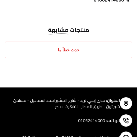
منتجات
مشابهة
حدث خطأ ما
العنوان
:
مبنى إيجي تريد - شارع المشير احمد اسماعيل - مساكن
شيراتون - طريق المطار- القاهرة- مصر
الهاتف
:
01062414000