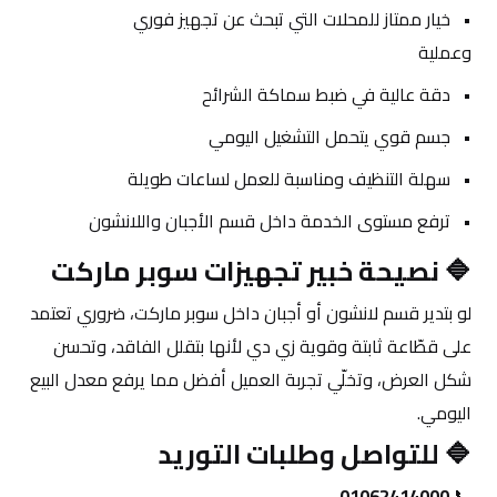
خيار ممتاز للمحلات التي تبحث عن تجهيز فوري 
وعملية
دقة عالية في ضبط سماكة الشرائح
جسم قوي يتحمل التشغيل اليومي
سهلة التنظيف ومناسبة للعمل لساعات طويلة
ترفع مستوى الخدمة داخل قسم الأجبان واللانشون
🔷 نصيحة خبير تجهيزات سوبر ماركت
لو بتدير قسم لانشون أو أجبان داخل سوبر ماركت، ضروري تعتمد 
على قطّاعة ثابتة وقوية زي دي لأنها بتقلل الفاقد، وتحسن 
شكل العرض، وتخلّي تجربة العميل أفضل مما يرفع معدل البيع 
اليومي.
🔷 للتواصل وطلبات التوريد
01062414000
📞 