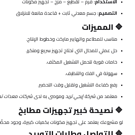
الاستخدام:
 فرم – تقطيع – مزج – تجهيز مكونات
التصميم:
 جسم معدني ثابت + قاعدة مانعة للانزلاق
🔷 
المميزات
مناسب للمطاعم والهايبر ماركت وخطوط الإنتاج.
حل عملي للمحال التي تحتاج تجهيز سريع ومتكرر.
خامات قوية تتحمل التشغيل المكثف.
سهولة في الفك والتنظيف.
رفع كفاءة التشغيل وتقليل وقت التحضير.
معتمد من 
شركة إيجي تريد
 وموصى به لدى 
شركات معدات تج
🔷 
نصيحة خبير تجهيزات مطابخ
لو مشروعك يعتمد على تجهيز مكونات بكميات كبيرة، وجود محضّر
🔷 
للتواصل وطلبات التوريد