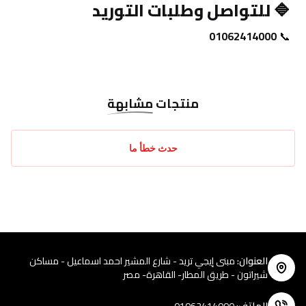
🔷 
للتواصل وطلبات التوريد
01062414000
📞 
منتجات
مشابهة
حدث خطأ ما
العنوان
:
مبنى إيجي تريد - شارع المشير احمد اسماعيل - مساكن
شيراتون - طريق المطار- القاهرة- مصر