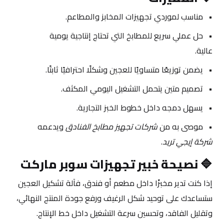
مناسب لموردي تجهيزات المخابز والمطاعم.
حل عملي سريع للمطابخ التي تحتاج إنتاجية يومية 
عالية.
يضمن توزيعًا متساويًا للعجين وشكلًا احترافيًا ثابتًا.
تصميم متين يتحمل التشغيل اليومي المكثف.
يسهل دمجه داخل خطوط الخبز التجارية.
موصى به من 
شركات تجهيز مطابخ الفنادق
 ويدعمه 
شركة إيجي تريد
.
🔷 
نصيحة خبير تجهيزات سوبر ماركت
إذا كنت تدير مخبزًا داخل مطعم أو فندق، فآلة تشكيل العجين 
ستساعدك على توحيد شكل الرغيف ورفع جودة المنتج النهائي، 
وتقليل الفاقد، وتحسين سرعة التشغيل داخل خط الإنتاج.