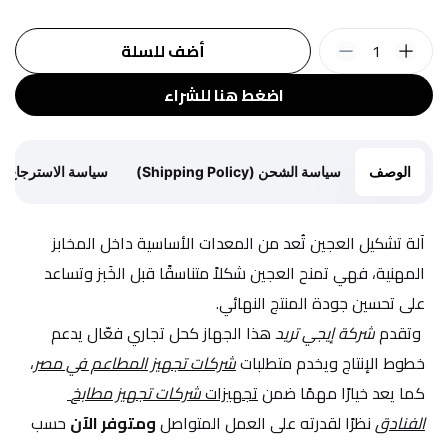
1
أضف للسلة
اضغط هنا للشراء
الوصف
سياسة الشحن (Shipping Policy)
سياسة الاسترجاع (Return Policy)
آلة تشكيل العجين تُعد من المعدات الأساسية داخل المخابز 
المهنية، فهي تمنح العجين شكلاً متناسقًا قبل الخَبز وتساعد 
على تحسين جودة المنتج النهائي.
 وتقدم 
شركة إيجي تريد
 هذا الجهاز كحل تجاري فعّال يدعم 
خطوط الإنتاج ويخدم متطلبات 
شركات تجهيز المطاعم في مصر
، 
كما يعد خيارًا مهمًا ضمن 
تجهيزات 
شركات تجهيز مطابخ 
الفنادق
 نظرًا لقدرته على العمل المتواصل 
ومتوفر الآن
 حسب 