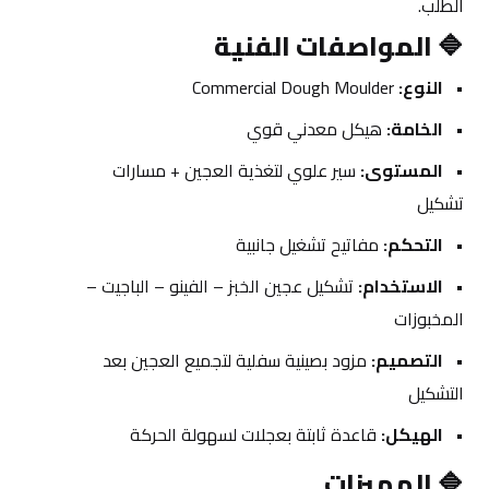
الطلب.
🔷 
المواصفات الفنية
النوع:
 Commercial Dough Moulder
الخامة:
 هيكل معدني قوي
المستوى:
 سير علوي لتغذية العجين + مسارات 
تشكيل
التحكم:
 مفاتيح تشغيل جانبية
الاستخدام:
 تشكيل عجين الخبز – الفينو – الباجيت – 
المخبوزات
التصميم:
 مزود بصينية سفلية لتجميع العجين بعد 
التشكيل
الهيكل:
 قاعدة ثابتة بعجلات لسهولة الحركة
🔷 
المميزات 