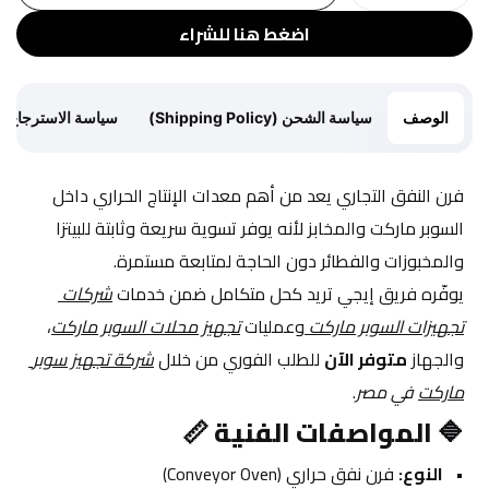
اضغط هنا للشراء
الوصف
سياسة الشحن (Shipping Policy)
سياسة الاسترجاع (Return Policy)
فرن النفق التجاري يعد من أهم معدات الإنتاج الحراري داخل 
السوبر ماركت والمخابز لأنه يوفر تسوية سريعة وثابتة للبيتزا 
والمخبوزات والفطائر دون الحاجة لمتابعة مستمرة.
يوفّره فريق إيجي تريد كحل متكامل ضمن خدمات 
شركات 
تجهيزات السوبر ماركت
وعمليات 
تجهيز محلات السوبر ماركت
، 
والجهاز 
متوفر الآن
 للطلب الفوري من خلال 
شركة تجهيز سوبر 
ماركت
 في مصر
.
🔷 
المواصفات الفنية 📏
النوع:
 فرن نفق حراري (Conveyor Oven)