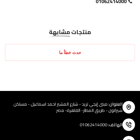
01062414000
📞 
منتجات
مشابهة
حدث خطأ ما
العنوان
:
مبنى إيجي تريد - شارع المشير احمد اسماعيل - مساكن
شيراتون - طريق المطار- القاهرة- مصر
الهاتف
:
01062414000