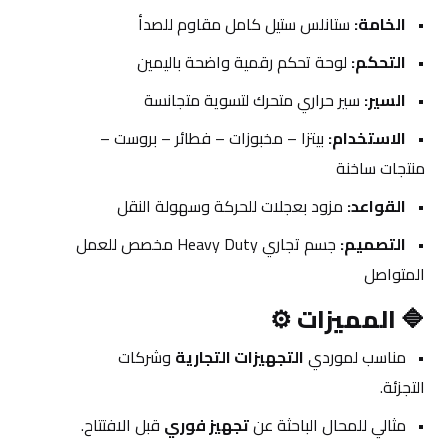
الخامة:
 ستانلس ستيل كامل مقاوم للصدأ
التحكم:
 لوحة تحكم رقمية واضحة باليمين
السير:
 سير حراري متحرك لتسوية متجانسة
الاستخدام:
 بيتزا – مخبوزات – فطائر – بروست – 
منتجات ساخنة
القواعد:
 مزود بعجلات للحركة وسهولة النقل
التصميم:
 جسم تجاري Heavy Duty مخصص للعمل 
المتواصل
🔷 
المميزات ⚙️
مناسب لموردي 
التجهيزات التجارية
 وشركات 
التجزئة.
مثالي للمحال الباحثة عن 
تجهيز فوري
 قبل الافتتاح.