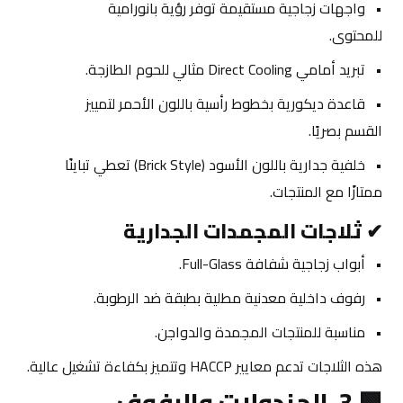
واجهات زجاجية مستقيمة توفر رؤية بانورامية 
للمحتوى.
تبريد أمامي Direct Cooling مثالي للحوم الطازجة.
قاعدة ديكورية بخطوط رأسية باللون الأحمر لتمييز 
القسم بصريًا.
خلفية جدارية باللون الأسود (Brick Style) تعطي تباينًا 
ممتازًا مع المنتجات.
✔ 
ثلاجات المجمدات الجدارية
أبواب زجاجية شفافة Full-Glass.
رفوف داخلية معدنية مطلية بطبقة ضد الرطوبة.
مناسبة للمنتجات المجمدة والدواجن.
هذه الثلاجات تدعم معايير HACCP وتتميز بكفاءة تشغيل عالية.
🟩 
3. الجندولات والرفوف 