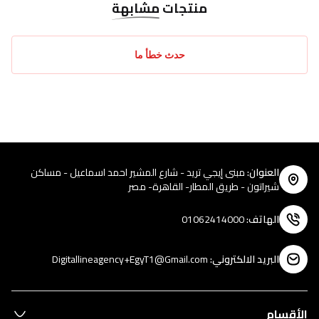
منتجات
مشابهة
حدث خطأ ما
العنوان
:
مبنى إيجي تريد - شارع المشير احمد اسماعيل - مساكن
شيراتون - طريق المطار- القاهرة- مصر
الهاتف
:
01062414000
البريد الالكتروني
:
Digitallineagency+EgyT1@Gmail.com
الأقسام