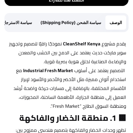
الوصف
سياسة الشحن (Shipping Policy)
سياسة الاسترجاع (Return Policy)
يقدم مشروع 
CleanShelf Kenya
 نموذجًا راقيًا لتصميم وتجهيز 
سوبر ماركت حديث يعتمد على الدمج بين الخشب والمعدن 
والإضاءة الصناعية لخلق هوية بصرية قوية.
 التصميم يعتمد على أسلوب 
Industrial Fresh Market
 مع 
استخدام ألوان مميزة مثل الأخضر والأحمر والأسود لإبراز 
الأقسام المختلفة، بالإضافة إلى مسارات حركة واضحة تُرشد 
العميل إلى منطقة الجزارة، الأطعمة الساخنة، المخبوزات، 
ومنطقة السوق الطازج “Fresh Market”.
🟧 
1. منطقة الخضار والفاكهة
تظهر وحدات الخضار والفاكهة بتصميم هندسي ممزوج بين: