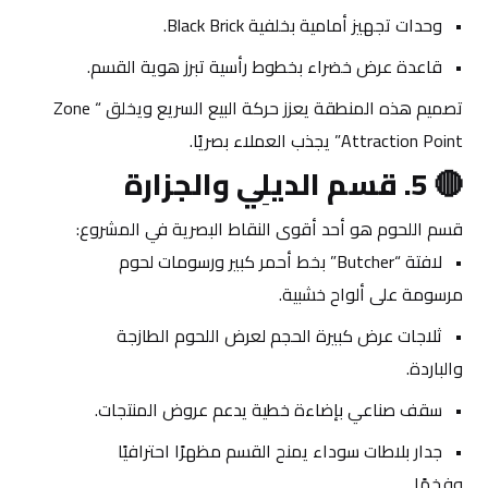
وحدات تجهيز أمامية بخلفية Black Brick.
قاعدة عرض خضراء بخطوط رأسية تبرز هوية القسم.
تصميم هذه المنطقة يعزز حركة البيع السريع ويخلق “Zone 
Attraction Point” يجذب العملاء بصريًا.
🔴 
5. قسم الديلِي والجزارة
قسم اللحوم هو أحد أقوى النقاط البصرية في المشروع:
لافتة “Butcher” بخط أحمر كبير ورسومات لحوم 
مرسومة على ألواح خشبية.
ثلاجات عرض كبيرة الحجم لعرض اللحوم الطازجة 
والباردة.
سقف صناعي بإضاءة خطية يدعم عروض المنتجات.
جدار بلاطات سوداء يمنح القسم مظهرًا احترافيًا 
وفخمًا.