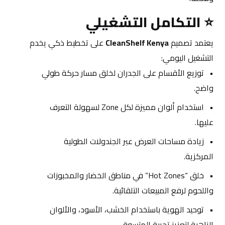
⭐ 
التكامل التشغيلي
يعتمد تصميم 
CleanShelf Kenya
 على تخطيط ذكي يخدم 
التشغيل اليومي:
توزيع الأقسام على الجدران لخلق مسار حركة طولي 
واضح.
استخدام ألوان مميزة لكل Zone لسهولة التعرف 
عليها.
زيادة مساحات العرض عبر الجندولات الطولية 
المركزية.
خلق “Hot Zones” في مناطق الخضار والمخبوزات 
واللحوم لرفع المبيعات التلقائية.
توحيد الهوية باستخدام الخشب، الأسود، والألوان 
الزاهية لتعزيز تجربة المتسوق.