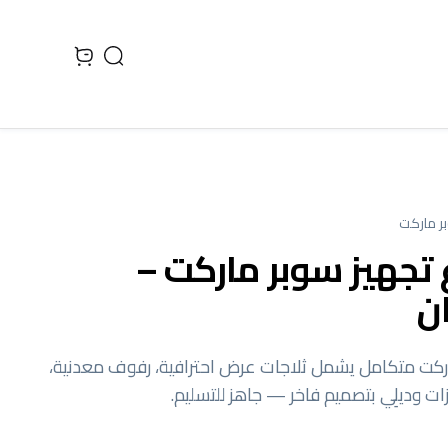
Search
 cart, view bag
ر ماركت
تجهيز سوبر ماركت –
ن
ركت متكامل يشمل ثلاجات عرض احترافية، رفوف معدنية،
ت وديلِي بتصميم فاخر — جاهز للتسليم.