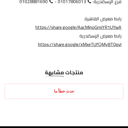
فرع الإسكندرية: 📞 01017806013 - 📞 01028881690
رابط معرض القاهرة
https://share.google/AacMjnoGmiYR1UYwA
رابط معرض الإسكندرية
https://share.google/xMxeTUfCjMy8TQpvl
منتجات
مشابهة
حدث خطأ ما