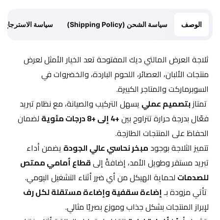
الوصف
سياسة الشحن (Shipping Policy)
سياسة الاسترجاع (Return Policy)
ثلاجة العرض المالتي ديك المفتوحة تعد الخيار الأمثل لعرض 
منتجات الألبان، العصائر، اللحوم الباردة، والخضروات في 
السوبرماركت والمتاجر الكبيرة.
 تمتاز 
بتصميم عملي
 يسهل التركيب والصيانة، مع نظام تبريد 
فعّال بدرجة حرارة تتراوح بين 
+4 إلى +8 درجات مئوية
 لضمان 
الحفاظ على المنتجات الطازجة.
تتميز الثلاجة بوجود 
مبخر نحاسي عالي الجودة
 يضمن أداء 
تبريد مستقر وطويل الأمد، إضافةً إلى 
قطاع أمامي ممتص 
للصدمات
 لحماية الهيكل من أي ضرر أثناء التشغيل اليومي.
 تأتي مزودة بـ 
إضاءة سقفية وإضاءة مستقلة لكل رف
لإبراز المنتجات بشكل جذاب وموزع بصريًا مثالي.