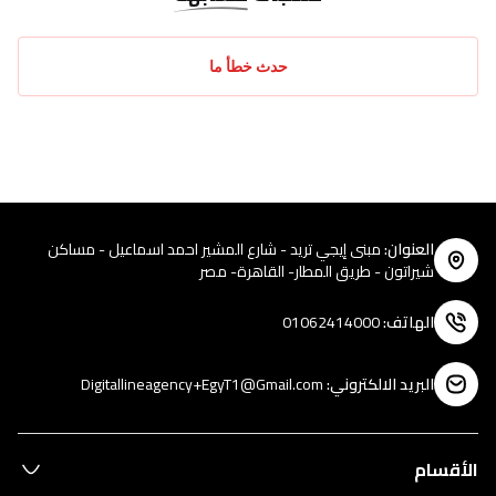
حدث خطأ ما
العنوان
:
مبنى إيجي تريد - شارع المشير احمد اسماعيل - مساكن
شيراتون - طريق المطار- القاهرة- مصر
الهاتف
:
01062414000
البريد الالكتروني
:
Digitallineagency+EgyT1@Gmail.com
الأقسام