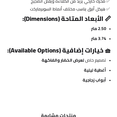
 ✅ محرك خارجي يزيد من الكفاءة ويقلل الضجيج
 ✅ هيكل أنيق يناسب مختلف أنماط السوبرماركت
📏 
الأبعاد المتاحة (Dimensions):
2.50 متر
3.74 متر
🧺 
خيارات إضافية (Available Options):
تصميم خاص 
لعرض الخضار والفاكهة
أغطية ليلية
أبواب زجاجية
منتجات
مشابهة