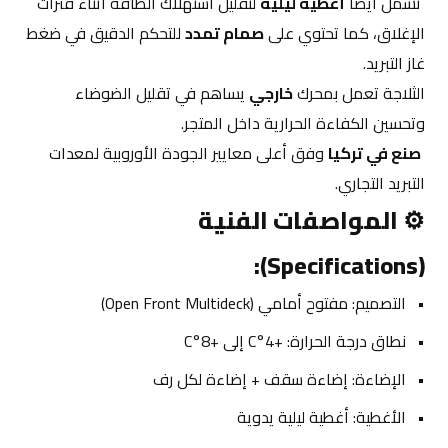
 تشمل أيضًا 
أغطية ليلية
 لتقليل استهلاك الطاقة أثناء فترات 
الإغلاق، كما تحتوي على 
صمام تمدد
 للتحكم الدقيق في ضغط 
غاز التبريد.
الثلاجة تعمل بمحرك 
خارجي
 يساهم في تقليل الضوضاء 
وتحسين الكفاءة الحرارية داخل المتجر.
صنع في تركيا
 وفق أعلى معايير الجودة الأوروبية لمعدات 
التبريد التجاري.
⚙️ 
المواصفات الفنية 
(Specifications):
التصميم: مفتوح أمامي (Open Front Multideck)
نطاق درجة الحرارة: +4°C إلى +8°C
الإضاءة: إضاءة سقف + إضاءة لكل رف
الأغطية: أغطية ليلية يدوية