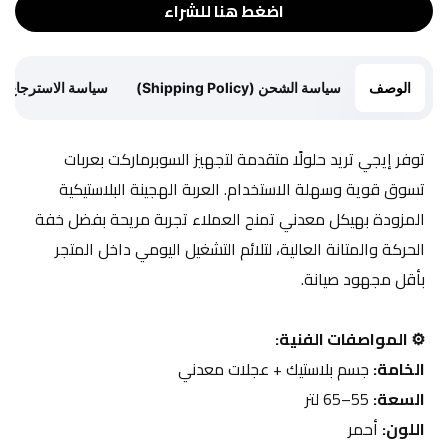
اضغط هنا للشراء
الوصف
سياسة الشحن (Shipping Policy)
سياسة الاسترجاع (Return Policy)
توفر إيجي تريد حلولًا متقدمة لتجهيز السوبرماركت بعربات 
تسوق قوية وسهلة الاستخدام. العربة الهجينة البلاستيكية 
المزودة بهيكل معدني تمنح العملاء تجربة مريحة بفضل خفة 
الحركة والمتانة العالية، لتلائم التشغيل اليومي داخل المتجر 
بأقل مجهود صيانة.
⚙️ المواصفات الفنية:
الخامة:
 جسم بلاستيك + عجلات معدني
السعة:
 55–65 لتر
اللون:
 أحمر