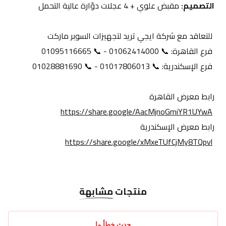
التصميم:
 مقبض علوي + 4 عجلات دوّارة عالية التحمل
 للتعاقد مع شركة ايجي تريد لتجهيزات السوبر ماركت
 فرع القاهرة: 📞 01062414000 - 📞 01095116665
 فرع الإسكندرية: 📞 01017806013 - 📞 01028881690
رابط معرض القاهرة
https://share.google/AacMjnoGmiYR1UYwA
رابط معرض الإسكندرية
https://share.google/xMxeTUfCjMy8TQpvl
منتجات
مشابهة
حدث خطأ ما