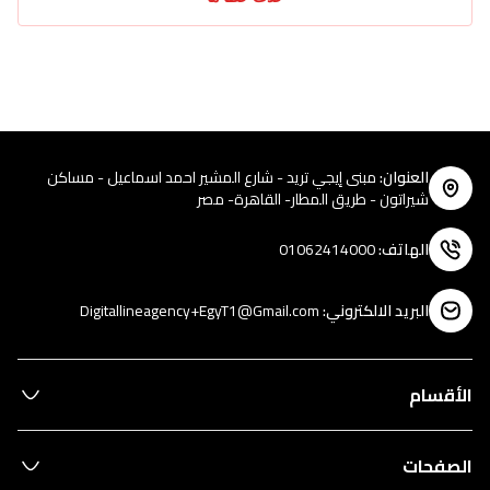
العنوان
:
مبنى إيجي تريد - شارع المشير احمد اسماعيل - مساكن
شيراتون - طريق المطار- القاهرة- مصر
الهاتف
:
01062414000
البريد الالكتروني
:
Digitallineagency+EgyT1@Gmail.com
الأقسام
الصفحات