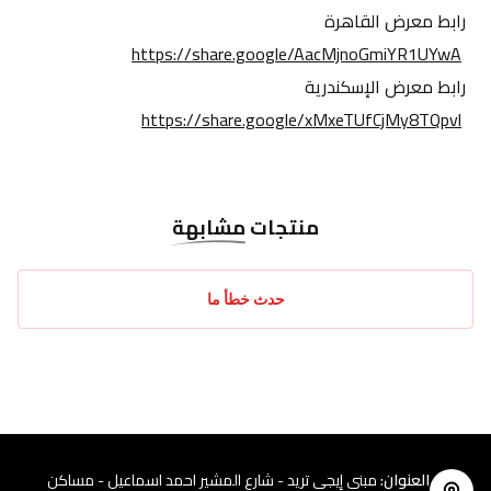
رابط معرض القاهرة
https://share.google/AacMjnoGmiYR1UYwA
رابط معرض الإسكندرية
https://share.google/xMxeTUfCjMy8TQpvl
منتجات
مشابهة
حدث خطأ ما
العنوان
:
مبنى إيجي تريد - شارع المشير احمد اسماعيل - مساكن