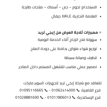
الاستخدام: لحوم – جبن – أسماك – منتجات طازجة
العلامة التجارية: JVALE جيفال
⭐ 
ممبيزات ثلاجة العرض من إيجي تريد
سهولة فتح الزجاج أثناء الخدمة اليومية
توزيع هواء متوازن يحافظ على جودة المنتج
تنظيف وصيانة بسيطة
تصميم عملي مناسب للتشغيل المستمر داخل المتاجر
للتعاقد مع شركة إيجي تريد لتجهيزات السوبر ماركت
 فرع القاهرة: 📞 01062414000 - 📞 01095116665
 فرع الإسكندرية: 📞 01017806013 - 📞 01028881690