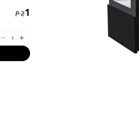
1
ج.م
1