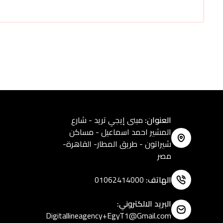
العنوان
:
مبنى إيجي تريد - شارع
المشير احمد اسماعيل - مساكن
شيراتون - طريق المطار- القاهرة-
مصر
الهاتف
:
01062414000
البريد الالكتروني
:
Digitallineagency+EgyT1@Gmail.com