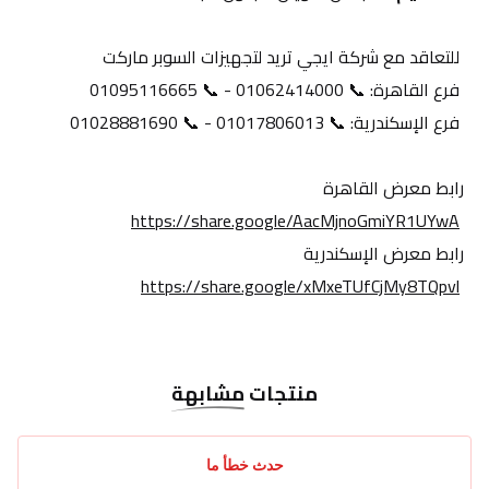
 للتعاقد مع شركة ايجي تريد لتجهيزات السوبر ماركت
 فرع القاهرة: 📞 01062414000 - 📞 01095116665
 فرع الإسكندرية: 📞 01017806013 - 📞 01028881690
رابط معرض القاهرة
https://share.google/AacMjnoGmiYR1UYwA
رابط معرض الإسكندرية
https://share.google/xMxeTUfCjMy8TQpvl
منتجات
مشابهة
حدث خطأ ما