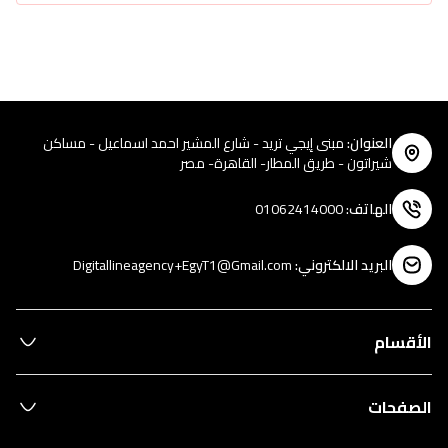
العنوان
:
مبنى إيجي تريد - شارع المشير احمد اسماعيل - مساكن
شيراتون - طريق المطار- القاهرة- مصر
الهاتف
:
01062414000
البريد الالكتروني
:
Digitallineagency+EgyT1@Gmail.com
الأقسام
الصفحات