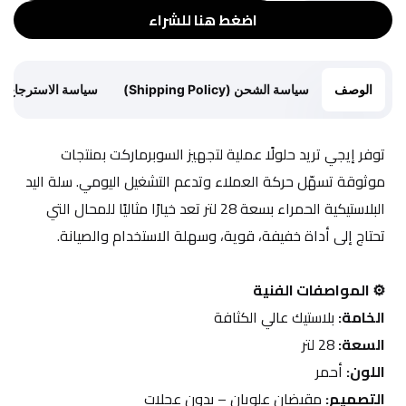
اضغط هنا للشراء
الوصف
سياسة الشحن (Shipping Policy)
سياسة الاسترجاع (Return Policy)
توفر إيجي تريد حلولًا عملية لتجهيز السوبرماركت بمنتجات 
موثوقة تسهّل حركة العملاء وتدعم التشغيل اليومي. سلة اليد 
البلاستيكية الحمراء بسعة 28 لتر تعد خيارًا مثاليًا للمحال التي 
تحتاج إلى أداة خفيفة، قوية، وسهلة الاستخدام والصيانة.
⚙️ المواصفات الفنية
الخامة:
 بلاستيك عالي الكثافة
السعة:
 28 لتر
اللون:
 أحمر
التصميم:
 مقبضان علويان – بدون عجلات