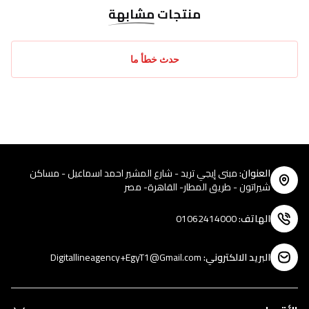
منتجات
مشابهة
حدث خطأ ما
العنوان
:
مبنى إيجي تريد - شارع المشير احمد اسماعيل - مساكن
شيراتون - طريق المطار- القاهرة- مصر
الهاتف
:
01062414000
البريد الالكتروني
:
Digitallineagency+EgyT1@Gmail.com