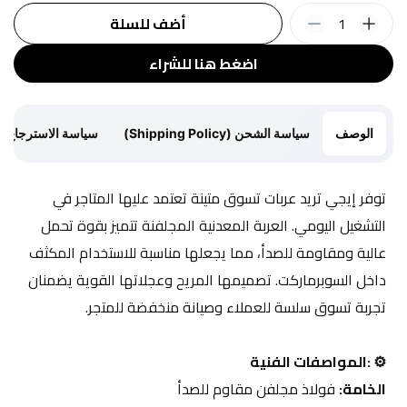
1
أضف للسلة
اضغط هنا للشراء
الوصف
سياسة الشحن (Shipping Policy)
سياسة الاسترجاع (Return Policy)
توفر إيجي تريد عربات تسوق متينة تعتمد عليها المتاجر في 
التشغيل اليومي. العربة المعدنية المجلفنة تتميز بقوة تحمل 
عالية ومقاومة للصدأ، مما يجعلها مناسبة للاستخدام المكثف 
داخل السوبرماركت. تصميمها المريح وعجلاتها القوية يضمنان 
تجربة تسوق سلسة للعملاء وصيانة منخفضة للمتجر.
⚙️ :المواصفات الفنية
الخامة:
 فولاذ مجلفن مقاوم للصدأ