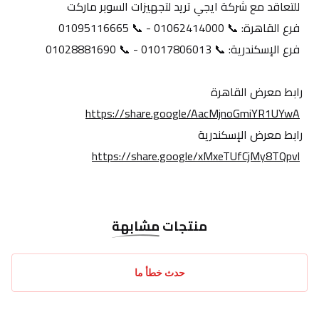
 للتعاقد مع شركة ايجي تريد لتجهيزات السوبر ماركت
 فرع القاهرة: 📞 01062414000 - 📞 01095116665
 فرع الإسكندرية: 📞 01017806013 - 📞 01028881690
رابط معرض القاهرة
https://share.google/AacMjnoGmiYR1UYwA
رابط معرض الإسكندرية
https://share.google/xMxeTUfCjMy8TQpvl
منتجات
مشابهة
حدث خطأ ما