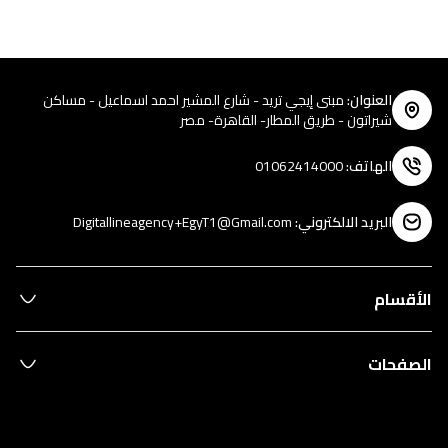
العنوان
:
مبنى إيجي تريد - شارع المشير احمد اسماعيل - مساكن
شيراتون - طريق المطار- القاهرة- مصر
الهاتف
:
01062414000
البريد الالكتروني
:
Digitallineagency+EgyT1@Gmail.com
الأقسام
الصفحات