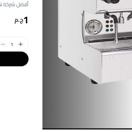
أفضل شركة تج
1
ج.م
1