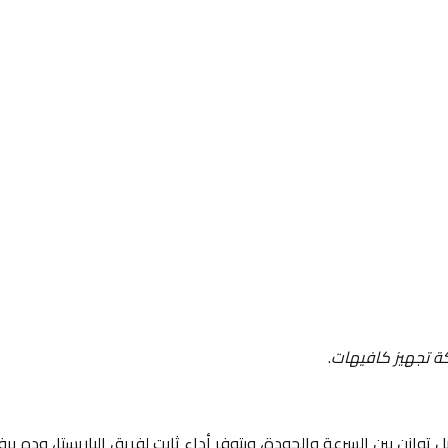
 تجهيز كافيهات
.
ازن بين السرعة والجودة، وبتوفر أداء ثابت لفريق الباريستا، وده ير