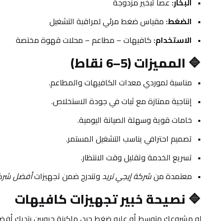
البخار:
 عصا تبخير مزدوجة
الضغط:
 مقياس ضغط مرئي لمراقبة التشغيل
الاستخدام:
 كافيهات – مطاعم – محلات قهوة مختصة
🔷 
المميزات (5–6 نقاط)
مناسبة لموردي معدات الكافيهات والمطاعم.
إنتاجية ممتازة مع ثبات في جودة الاستخلاص.
خامات قوية وسهلة الصيانة اليومية.
تصميم احترافي يناسب التشغيل المستمر.
تسريع الخدمة وتقليل وقت الانتظار.
معتمدة من 
شركة إيجي تريد
 وتندرج ضمن تجهيزات 
أفضل شركة
🔷 
نصيحة خبير تجهيزات كافيهات
لو مشروعك متوسط أو عليه ضغط جيد، ماكينة جروبين بتديك أفضل تو