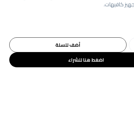
هيز كافيهات.
أضف للسلة
اضغط هنا للشراء