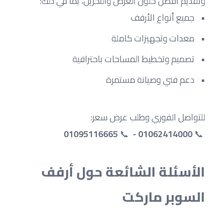
وتقديم أفضل حلول العرض والتخزين، بما في ذلك:
جميع أنواع الأرفف
معدات وتجهيزات كاملة
تصميم وتخطيط المساحات باحترافية
دعم فني وصيانة مستمرة
للتواصل الفوري وطلب عرض سعر:
01095116665
 📞 
01062414000 - 
 📞 
الأسئلة الشائعة حول أرفف 
السوبر ماركت