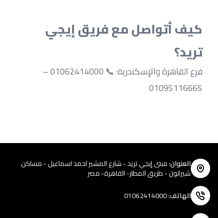
كيف أتواصل مع فريق إيجي 
تريد؟
فرع القاهرة والإسكندرية: 📞 01062414000 – 
01095116665
العنوان
:
مبنى إيجي تريد - شارع المشير احمد اسماعيل - مساكن
شيراتون - طريق المطار- القاهرة- مصر
الهاتف
:
01062414000