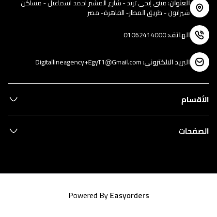
العنوان
:
مبنى إيجي تريد - شارع المشير احمد اسماعيل - مساكن
شيراتون - طريق المطار- القاهرة- مصر
الهاتف
:
01062414000
البريد الالكتروني
:
Digitallineagency+EgyT1@Gmail.com
الأقسام
الصفحات
Powered By
Easyorders