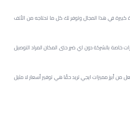
 والوطن العربي. لأنها تمتلك خبرة كبيرة في هذا المجال وتوفر لك كل ما تحتاجه من الألف 
أيضًا المميز في ايجي تريد أنها لا تقتصر على خدمة واحدة بل توفر لك العديد من الخدمات المختلفة مثل: نقل المنتجات بسيارات خاصة بالشركة دون اي ضرر حتى المكان المراد التوصيل 
كذلك توفر خدمة التركيب لتضمن لعملائها تركيب المنتجات بالطريقة الصحيحة من قبل أفضل المهندسين والعمال ذو الخبرة. لعل من أبرز مميزات ايجي تريد حقًا هي توفير أسعار لا مثيل 