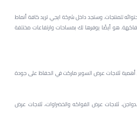
ولكن عند اختيار رفوف العرض يجب أن تعلم أن كل رف سيكون مناسب لنوع معين من المنتجات من حيث الشكل، التنظيم واحتوائه للمنتجات. وستجد داخل شركة ايجي تريد كافة أنماط 
رفوف العرض التي تحتاجها والتي تتنوع بين: رفوف مصمتة، رفوف شبكية، رفوف الكاشير، رفوف المخبوزات والعطارة والفاكهة. هو أيضًا يوفرها لك بمساحات وارتفاعات مختلفة 
لا غني عن ثلاجات العرض في أي سوبر ماركت أيًا كان مساحته، فهي المسئولة عن تبريد وتجميد المنتجات المختلفة. وتتمثل أهمية ثلاجات عرض السوبر ماركت في الحفاظ على جودة 
كذلك يوجد العديد من أنواع ثلاجات العرض مثل: ثلاجات عرض الألبان، ثلاجات عرض المشروبات، ثلاجات عرض اللحوم والدواجن، ثلاجات عرض الفواكه والخضراوات، ثلاجات عرض 