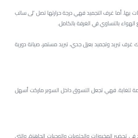
غرف التبريد هي غرف تتراوح درجاتها من صفر حتى 5 درجة مئوية، ويتم تخزين الألبان، المخبوزات، الفواكه والخضراوات، المعجنات بها. أما غرف التجميد فهي درجة حرارتها تصل ‘لى سالب 
لكن قبل الشراء عليك التأكد من جودتها وكفائتها، لذلك ننصحك بشرائها من شركة موثوق بها مثل ايجي تريد التي تضمن لك غرف تبريد وتجميد بعزل جدي، تبريد مستمر، صيانة دورية 
وجود الباسكت و التروليات يؤثر بشكل مباشر على راحة العملاء بالسوبر ماركت، فبالرغم من أنها معدات بسيطة إلا أنها مهمة للغاية. فهي تجعل التسوق داخل السوبر ماركت أسهل 
ستجد داخل المشاريع التجارية الكبيرة والكافيهات معدات المطبخ والمعجنات التي تحافظ على جودة الطعام. فهي تساعد في تحضير المخبوزات والحلويات والوجبات الجاهزة. والتي 