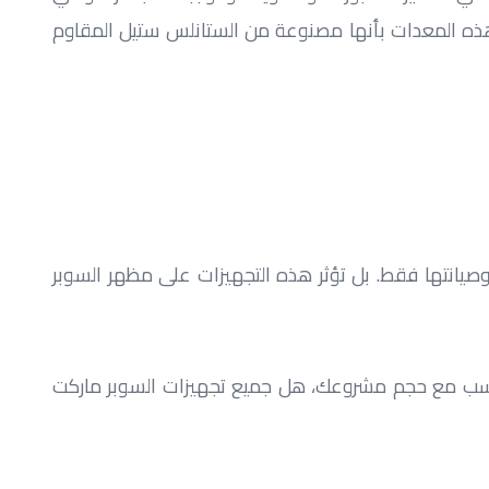
تتمثل في أفران حديثة، فرادة بيتزا، ثلاجات للسلطة، ماكينة تغليف الحراري ووحدات عرض للمخبوزات والحلويات. حيث تتميز هذه المعدات بأنها مصنوعة من الستانلس ستيل المقاوم 
تجهيزات السوبر ماركت تعتبر عامل أساسي في نجاح اي مشروع تجاري، فلا يقتصر الأمر على الأجهزة والمعدات وجودتها وصيانتها فقط. بل تؤثر هذه التجهيزات على مظهر السوبر 
كذلك تعتبر دراسة معدات السوبر ماركت هامة للغاية، من خلالها تتعرف على مساحات المشروع، أحجام المنتجات التي تتناسب مع حجم مشروعك، هل جميع تجهيزات السوبر ماركت 