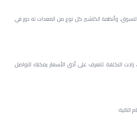
 تشمل تجهيزات السوبر ماركت مجموعة متنوعة من المعدات الأساسية مثل: الأرفف، ثلاجات العرض، غرف التبريد، عربات التسوق، وأنظمة الكاشير. كل نوع من المعدات له دور في 
تختلف التكلفة حسب مساحة المكان ونوع المعدات المستخدمة، فكلما زاد حجم السوبر ماركت ونوع التجهيزات المطلوبة، زادت التكلفة. للتعرف على أدق الأسعار يمكنك التواصل 
التالية: