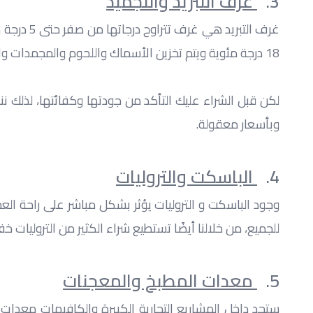
3.  
 غرف التبريد والتجميد
18 درجة مئوية ويتم تخزين الأسماك واللحوم والمجمدات والدواجن بها. كما تحتوي هذه الغرف على كمبروسور ومراوح لتوزيع الهواء بالتساوي في الغرفة بالكامل.
وبأسعار معقولة.
4.  
 الباسكت والتروليات
للجميع، من خلالنا أيضًا تستطيع شراء الكثير من التروليات 
5.  
 معدات المطبخ والمعجنات