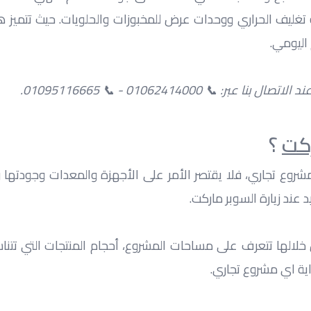
اليومي.
0106241400 - 📞 01095116665.
ركت
 ؟
 عند زيارة السوبر ماركت.
اية اي مشروع تجاري.