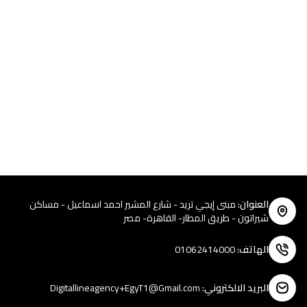
العنوان
:
مبنى إيجي تريد - شارع المشير احمد اسماعيل - مساكن
شيراتون - طريق المطار- القاهرة- مصر
الهاتف
:
01062414000
البريد الالكتروني
:
Digitallineagency+EgyT1@Gmail.com