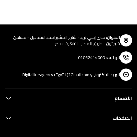
العنوان
:
مبنى إيجي تريد - شارع المشير احمد اسماعيل - مساكن
شيراتون - طريق المطار- القاهرة- مصر
الهاتف
:
01062414000
البريد الالكتروني
:
Digitallineagency+EgyT1@Gmail.com
الأقسام
الصفحات